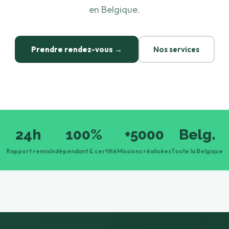
en Belgique.
Prendre rendez-vous →
Nos services
24h
100%
+5000
Belg.
Rapport remis
Indépendant & certifié
Missions réalisées
Toute la Belgique