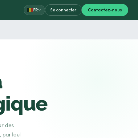
Se connecter
Se connecter
Contactez-nous
Contactez-nous
FR
FR
à
gique
ar des
, partout