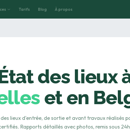
ices
vices
Tarifs
Tarifs
Blog
Blog
À propos
À propos
État des lieux 
elles
et en Bel
 des lieux d'entrée, de sortie et avant travaux réalisés p
certifiés. Rapports détaillés avec photos, remis sous 24h