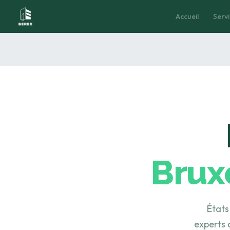
Accueil
Accueil
Serv
Ser
Brux
États
experts 