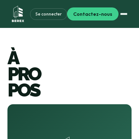
Contactez-nous
Se connecter
```
À
PRO
POS