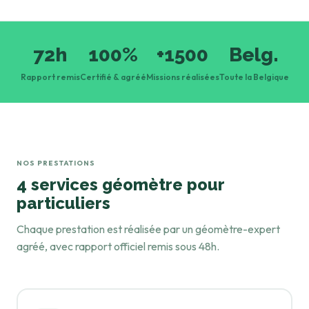
72h
100%
+1500
Belg.
Rapport remis
Certifié & agréé
Missions réalisées
Toute la Belgique
NOS PRESTATIONS
4 services géomètre pour
particuliers
Chaque prestation est réalisée par un géomètre-expert
agréé, avec rapport officiel remis sous 48h.