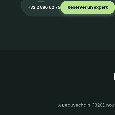
+32 2 886 02 75
Réserver un expert
À Beauvechain (1320), no