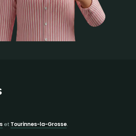
s
s
et
Tourinnes-la-Grosse
.