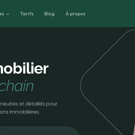
es
Tarifs
Blog
À propos
obilier
chain
neutres et détaillés pour
ions immobilières.
e